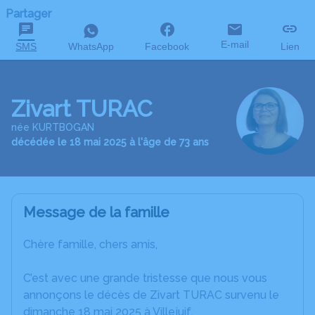
Partager
E-mail
SMS
WhatsApp
Facebook
Lien
Zivart TURAC
née KURTBOGAN
décédée le 18 mai 2025 à l'âge de 73 ans
Message de la famille
Chère famille, chers amis,
C’est avec une grande tristesse que nous vous
annonçons le décès de Zivart TURAC survenu le
dimanche 18 mai 2025 à Villejuif.