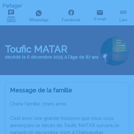
Partager
E-mail
SMS
WhatsApp
Facebook
Lien
Toufic MATAR
décédé le 6 décembre 2025 à l'âge de 87 ans
Message de la famille
Chère famille, chers amis,
C’est avec une grande tristesse que nous vous
annonçons le décès de Toufic MATAR survenu le
samedi 06 décembre 2025 à Châteaudun.