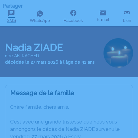
Partager
E-mail
SMS
WhatsApp
Facebook
Lien
Nadia ZIADE
née ABI RACHED
décédée le 27 mars 2026 à l'âge de 91 ans
Message de la famille
Chère famille, chers amis,
C’est avec une grande tristesse que nous vous
annonçons le décès de Nadia ZIADE survenu le
vendredi 27 mars 2026 à Esbly.