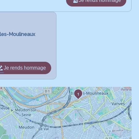
Je rends hommage
-les-Moulineaux
Je rends hommage
1