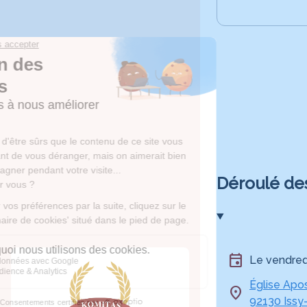
Déroulé de
Le vendred
Église Apo
92130 Issy