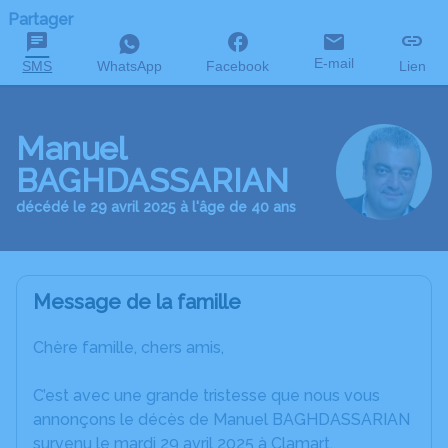
Partager
E-mail
SMS
WhatsApp
Facebook
Lien
Manuel
BAGHDASSARIAN
décédé le 29 avril 2025 à l'âge de 40 ans
Message de la famille
Chère famille, chers amis,
C’est avec une grande tristesse que nous vous
annonçons le décès de Manuel BAGHDASSARIAN
survenu le mardi 29 avril 2025 à Clamart.