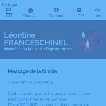
Partager
E-mail
SMS
WhatsApp
Facebook
Lien
Léontine
FRANCESCHINEL
décédée le 14 juin 2026 à l'âge de 102 ans
Message de la famille
Chère famille, chers amis,
C’est avec une grande tristesse que nous vous
annonçons le décès de Léontine
FRANCESCHINEL survenu le dimanche 14 juin