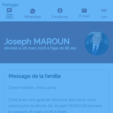
Partager
E-mail
SMS
WhatsApp
Facebook
Lien
Joseph MAROUN
décédé le 28 mars 2026 à l'âge de 86 ans
Message de la famille
Chère famille, chers amis,
C’est avec une grande tristesse que nous vous
annonçons le décès de Joseph MAROUN survenu
le samedi 28 mars 2026 à Paris.