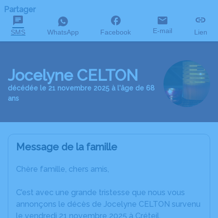
Partager
E-mail
SMS
WhatsApp
Facebook
Lien
Jocelyne CELTON
décédée le 21 novembre 2025 à l'âge de 68
ans
Message de la famille
Chère famille, chers amis,
C’est avec une grande tristesse que nous vous
annonçons le décès de Jocelyne CELTON survenu
le vendredi 21 novembre 2025 à Créteil.