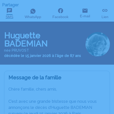
Partager
E-mail
SMS
WhatsApp
Facebook
Lien
Huguette
BADEMIAN
née PRUVOST
décédée le 15 janvier 2026 à l'âge de 87 ans
Message de la famille
Chère famille, chers amis,
C’est avec une grande tristesse que nous vous
annonçons le décès d’Huguette BADEMIAN
survenu le jeudi 15 janvier 2026 à Paris.