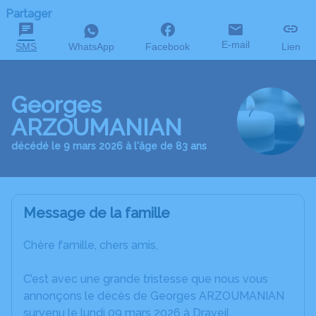
Partager
E-mail
SMS
WhatsApp
Facebook
Lien
Georges
ARZOUMANIAN
décédé le 9 mars 2026 à l'âge de 83 ans
Message de la famille
Chère famille, chers amis,
C’est avec une grande tristesse que nous vous
annonçons le décès de Georges ARZOUMANIAN
survenu le lundi 09 mars 2026 à Draveil.