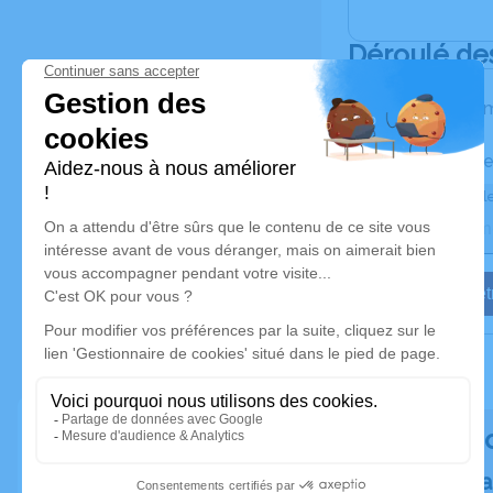
Déroulé de
Les inform
Activez une ale
Recevoir une ale
Je veux êtr
Rendez h
Plantez un a