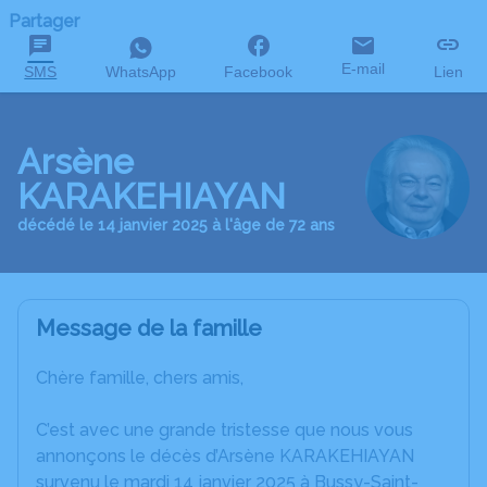
Partager
E-mail
SMS
WhatsApp
Facebook
Lien
Arsène
KARAKEHIAYAN
décédé le 14 janvier 2025 à l'âge de 72 ans
Message de la famille
Chère famille, chers amis,
C’est avec une grande tristesse que nous vous
annonçons le décès d’Arsène KARAKEHIAYAN
survenu le mardi 14 janvier 2025 à Bussy-Saint-