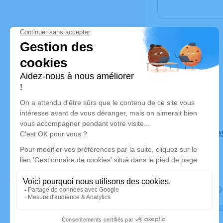
Déroulé de
Le jeudi 1
Eglise Apo
Alfortville