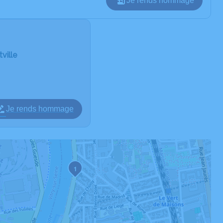
Je rends hommage
ville
Je rends hommage
1